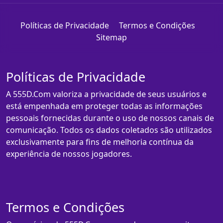
Políticas de Privacidade
Termos e Condições
Sitemap
Políticas de Privacidade
A 555D.Com valoriza a privacidade de seus usuários e
está empenhada em proteger todas as informações
pessoais fornecidas durante o uso de nossos canais de
comunicação. Todos os dados coletados são utilizados
exclusivamente para fins de melhoria contínua da
experiência de nossos jogadores.
Termos e Condições