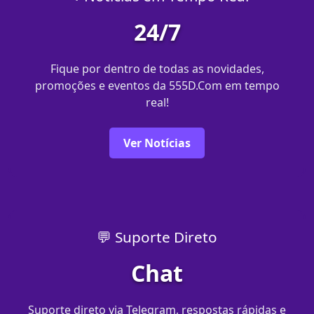
24/7
Fique por dentro de todas as novidades,
promoções e eventos da 555D.Com em tempo
real!
Ver Notícias
💬 Suporte Direto
Chat
Suporte direto via Telegram, respostas rápidas e