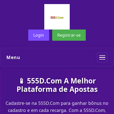
Login
Registrar-se
Menu
📱 555D.Com A Melhor
Plataforma de Apostas
Cadastre-se na 555D.Com para ganhar bônus no
cadastro e em cada recarga. Com a 555D.Com,