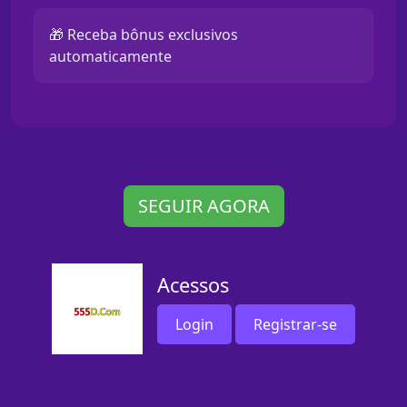
🎁 Receba bônus exclusivos
automaticamente
SEGUIR AGORA
Acessos
Login
Registrar-se