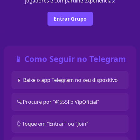
jogadores e compartilhe experiências!
Entrar Grupo
📱 Como Seguir no Telegram
📱 Baixe o app Telegram no seu dispositivo
🔍 Procure por "@555Fb VipOficial"
👆 Toque em "Entrar" ou "Join"