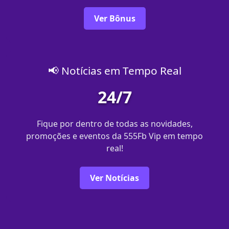
Ver Bônus
📢 Notícias em Tempo Real
24/7
Fique por dentro de todas as novidades,
promoções e eventos da 555Fb Vip em tempo
real!
Ver Notícias