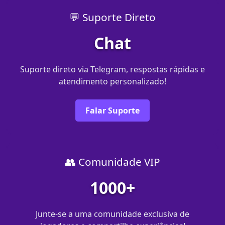
💬 Suporte Direto
Chat
Suporte direto via Telegram, respostas rápidas e
atendimento personalizado!
Falar Suporte
👥 Comunidade VIP
1000+
Junte-se a uma comunidade exclusiva de