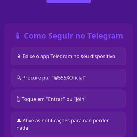
📱 Como Seguir no Telegram
📱 Baixe o app Telegram no seu dispositivo
🔍 Procure por "@555XOficial"
👆 Toque em "Entrar" ou "Join"
🔔 Ative as notificações para não perder
nada