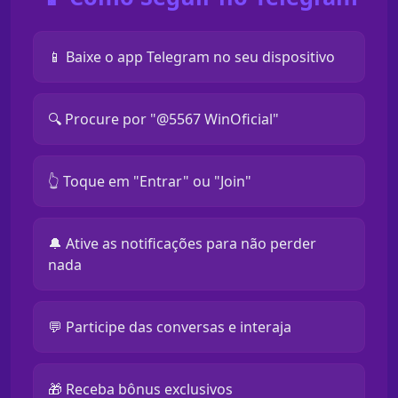
📱 Baixe o app Telegram no seu dispositivo
🔍 Procure por "@5567 WinOficial"
👆 Toque em "Entrar" ou "Join"
🔔 Ative as notificações para não perder
nada
💬 Participe das conversas e interaja
🎁 Receba bônus exclusivos