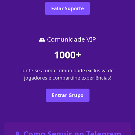
Falar Suporte
👥 Comunidade VIP
1000+
Junte-se a uma comunidade exclusiva de
jogadores e compartilhe experiências!
Entrar Grupo
📱 Como Seguir no Telegram