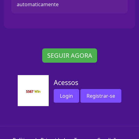
automaticamente
SEGUIR AGORA
Acessos
Login
Registrar-se