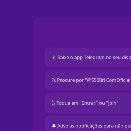
📱 Baixe o app Telegram no seu disp
🔍 Procure por "@556Brl.ComOficial
👆 Toque em "Entrar" ou "Join"
🔔 Ative as notificações para não p