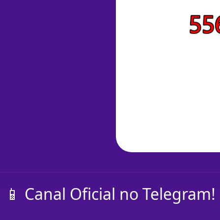
📱 Canal Oficial no Telegram!