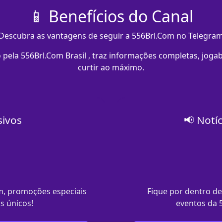
📱 Benefícios do Canal
Descubra as vantagens de seguir a 556Brl.Com no Telegra
pela 556Brl.Com Brasil , traz informações completas, joga
curtir ao máximo.
sivos
📢 Notí
m, promoções especiais
Fique por dentro d
s únicos!
eventos da 