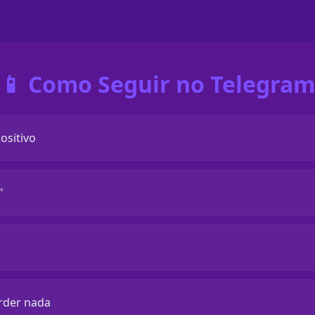
📱 Como Seguir no Telegram
ositivo
"
erder nada