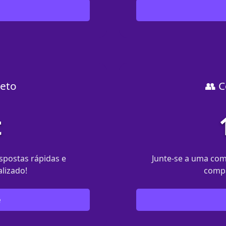
reto
👥 
t
espostas rápidas e
Junte-se a uma com
lizado!
compa
e