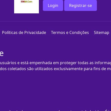
Login
Registrar-se
Políticas de Privacidade
Termos e Condições
Sitemap
de
s usuários e está empenhada em proteger todas as informa
os coletados são utilizados exclusivamente para fins de m