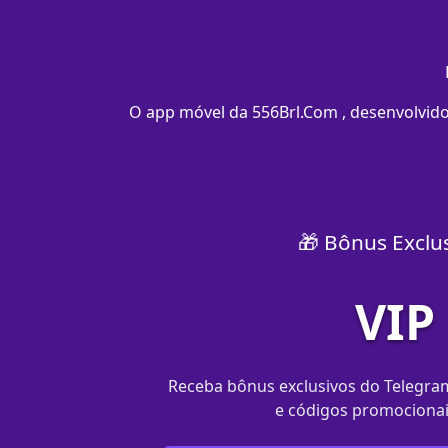
O app móvel da 556Brl.Com , desenvolvido 
🎁 Bônus Exclu
VIP
Receba bônus exclusivos do Telegra
e códigos promocionai