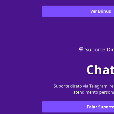
Ver Bônus
💬 Suporte Di
Cha
Suporte direto via Telegram, r
atendimento persona
Falar Suport