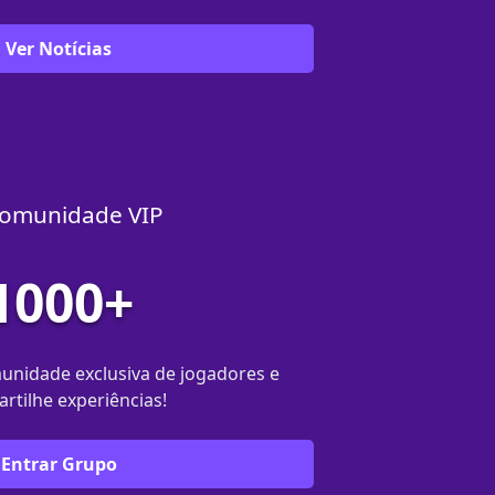
Ver Notícias
Comunidade VIP
1000+
unidade exclusiva de jogadores e
rtilhe experiências!
Entrar Grupo