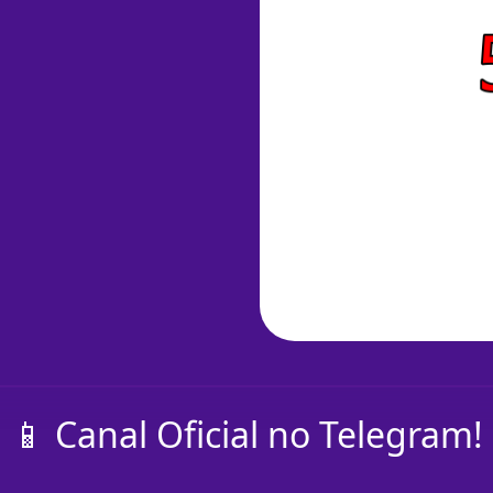
📱 Canal Oficial no Telegram!