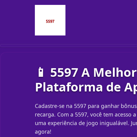
📱 5597 A Melhor
Plataforma de A
Cadastre-se na 5597 para ganhar bônus
recarga. Com a 5597, você tem acesso a
uma experiência de jogo inigualável. J
agora!