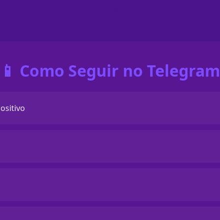
📱 Como Seguir no Telegram
ositivo