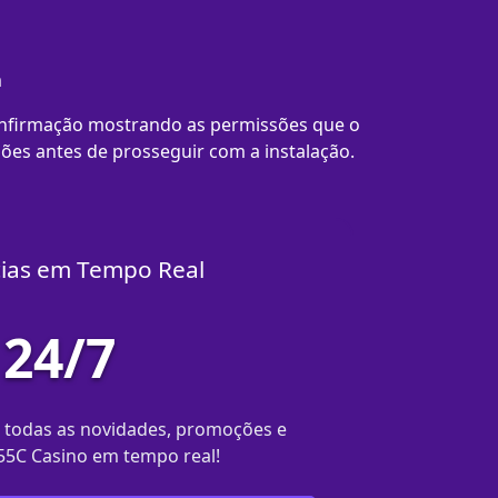
m
 confirmação mostrando as permissões que o
sões antes de prosseguir com a instalação.
cias em Tempo Real
24/7
e todas as novidades, promoções e
55C Casino em tempo real!