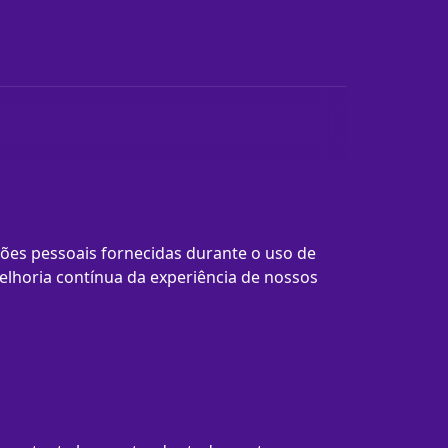
ções pessoais fornecidas durante o uso de
elhoria contínua da experiência de nossos