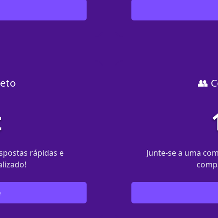
reto
👥 
t
espostas rápidas e
Junte-se a uma com
lizado!
compa
e