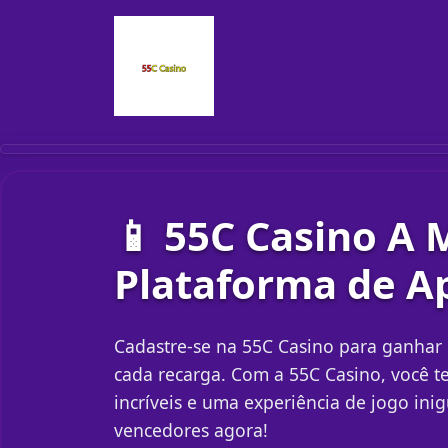
📱 55C Casino A 
Plataforma de A
Cadastre-se na 55C Casino para ganhar
cada recarga. Com a 55C Casino, você 
incríveis e uma experiência de jogo inig
vencedores agora!