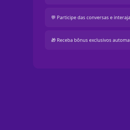
💬 Participe das conversas e interaj
🎁 Receba bônus exclusivos autom