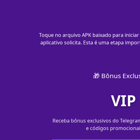
Toque no arquivo APK baixado para iniciar
aplicativo solicita. Esta é uma etapa imp
🎁 Bônus Exclu
VIP
Receba bônus exclusivos do Telegra
e códigos promocionai