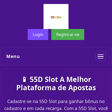
Login
Registrar-se
Menu
📱 55D Slot A Melhor
Plataforma de Apostas
Cadastre-se na 55D Slot para ganhar bônus no
cadastro e em cada recarga. Com a 55D Slot, você