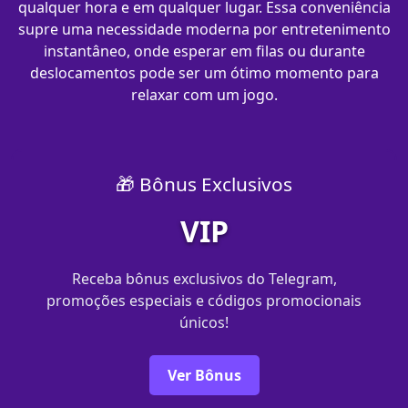
qualquer hora e em qualquer lugar. Essa conveniência
supre uma necessidade moderna por entretenimento
instantâneo, onde esperar em filas ou durante
deslocamentos pode ser um ótimo momento para
relaxar com um jogo.
🎁 Bônus Exclusivos
VIP
Receba bônus exclusivos do Telegram,
promoções especiais e códigos promocionais
únicos!
Ver Bônus