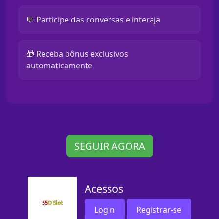
💬 Participe das conversas e interaja
🎁 Receba bônus exclusivos
automaticamente
SEGUIR AGORA
Acessos
Login
Registrar-se