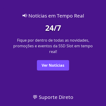
📢 Notícias em Tempo Real
24/7
Fique por dentro de todas as novidades,
promoções e eventos da 55D Slot em tempo
real!
Ver Notícias
💬 Suporte Direto