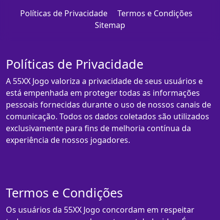
Políticas de Privacidade
Termos e Condições
Sitemap
Políticas de Privacidade
A 55XX Jogo valoriza a privacidade de seus usuários e
está empenhada em proteger todas as informações
pessoais fornecidas durante o uso de nossos canais de
comunicação. Todos os dados coletados são utilizados
exclusivamente para fins de melhoria contínua da
experiência de nossos jogadores.
Termos e Condições
Os usuários da 55XX Jogo concordam em respeitar