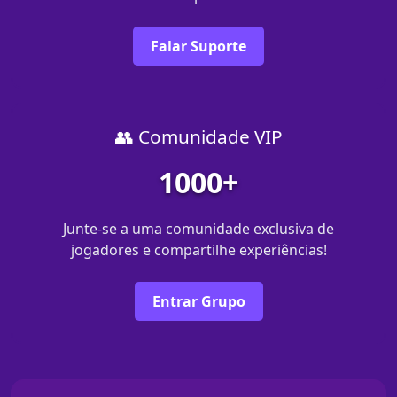
Falar Suporte
👥 Comunidade VIP
1000+
Junte-se a uma comunidade exclusiva de
jogadores e compartilhe experiências!
Entrar Grupo