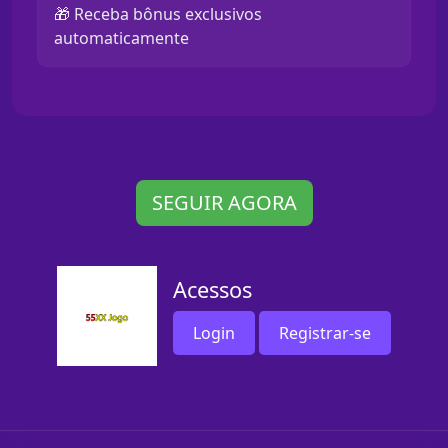
🎁 Receba bônus exclusivos
automaticamente
SEGUIR AGORA
Acessos
Login
Registrar-se