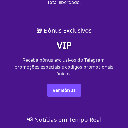
total liberdade.
🎁 Bônus Exclusivos
VIP
Receba bônus exclusivos do Telegram,
promoções especiais e códigos promocionais
únicos!
Ver Bônus
📢 Notícias em Tempo Real