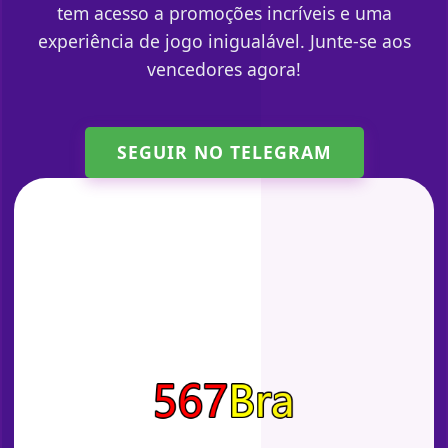
tem acesso a promoções incríveis e uma
experiência de jogo inigualável. Junte-se aos
vencedores agora!
SEGUIR NO TELEGRAM