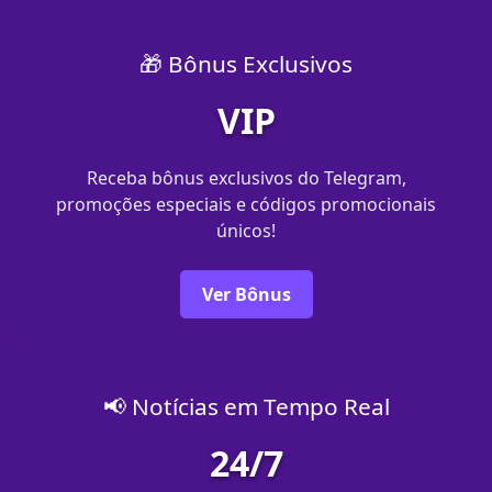
🎁 Bônus Exclusivos
VIP
Receba bônus exclusivos do Telegram,
promoções especiais e códigos promocionais
únicos!
Ver Bônus
📢 Notícias em Tempo Real
24/7