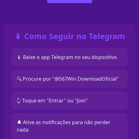
📱 Como Seguir no Telegram
📱 Baixe o app Telegram no seu dispositivo
🔍 Procure por "@567Win DownloadOficial"
👆 Toque em "Entrar" ou "Join"
🔔 Ative as notificações para não perder
nada