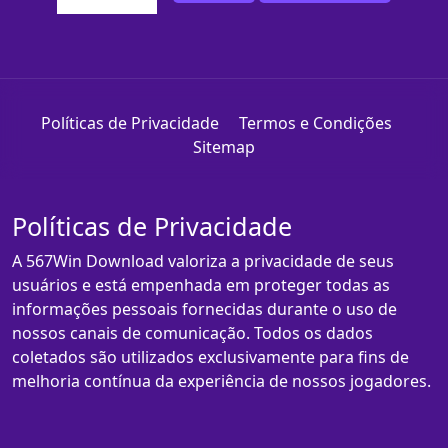
Políticas de Privacidade
Termos e Condições
Sitemap
Políticas de Privacidade
A 567Win Download valoriza a privacidade de seus
usuários e está empenhada em proteger todas as
informações pessoais fornecidas durante o uso de
nossos canais de comunicação. Todos os dados
coletados são utilizados exclusivamente para fins de
melhoria contínua da experiência de nossos jogadores.