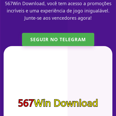
567Win Download, você tem acesso a promoções
incríveis e uma experiência de jogo inigualável.
Junte-se aos vencedores agora!
SEGUIR NO TELEGRAM