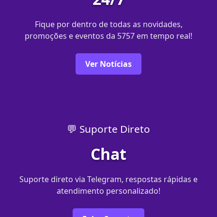
Fique por dentro de todas as novidades,
promoções e eventos da 5757 em tempo real!
Ver Notícias
💬 Suporte Direto
Chat
Suporte direto via Telegram, respostas rápidas e
atendimento personalizado!