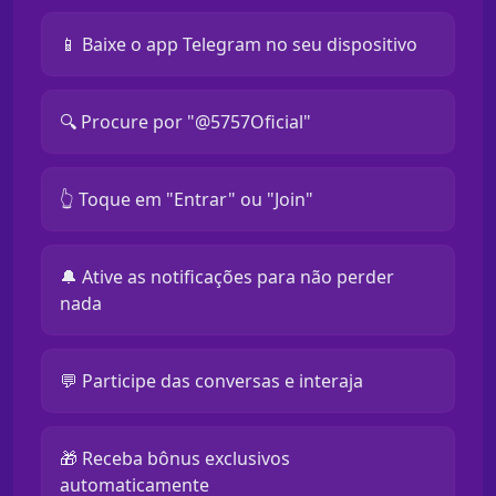
📱 Baixe o app Telegram no seu dispositivo
🔍 Procure por "@5757Oficial"
👆 Toque em "Entrar" ou "Join"
🔔 Ative as notificações para não perder
nada
💬 Participe das conversas e interaja
🎁 Receba bônus exclusivos
automaticamente