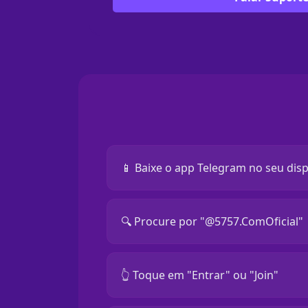
📱 Baixe o app Telegram no seu disp
🔍 Procure por "@5757.ComOficial"
👆 Toque em "Entrar" ou "Join"