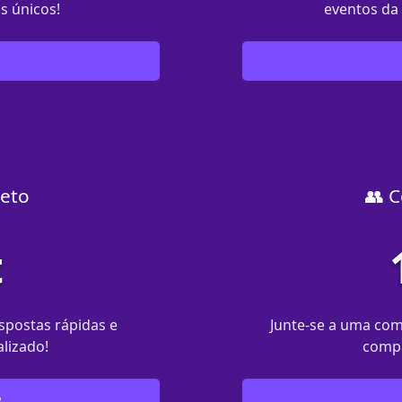
s únicos!
eventos da
reto
👥 
t
espostas rápidas e
Junte-se a uma com
lizado!
compa
e