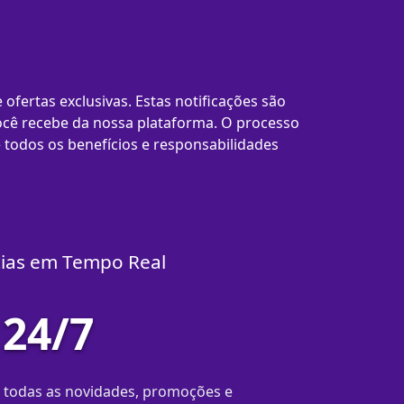
ofertas exclusivas. Estas notificações são
ocê recebe da nossa plataforma. O processo
 todos os benefícios e responsabilidades
cias em Tempo Real
24/7
e todas as novidades, promoções e