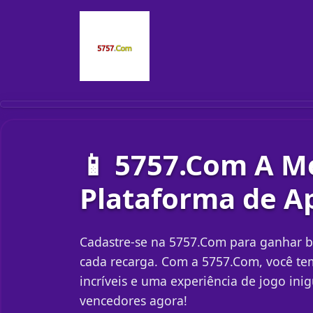
📱 5757.Com A M
Plataforma de A
Cadastre-se na 5757.Com para ganhar 
cada recarga. Com a 5757.Com, você t
incríveis e uma experiência de jogo inig
vencedores agora!