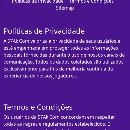
Políticas de Privacidade
Termos e Condições
Sitemap
Políticas de Privacidade
A 57Ak.Com valoriza a privacidade de seus usuários e
está empenhada em proteger todas as informações
pessoais fornecidas durante o uso de nossos canais de
comunicação. Todos os dados coletados são utilizados
exclusivamente para fins de melhoria contínua da
experiência de nossos jogadores.
Termos e Condições
Os usuários da 57Ak.Com concordam em respeitar
todas as regras e regulamentos estabelecidos. É