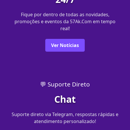
Fique por dentro de todas as novidades,
promoções e eventos da 57Ak.Com em tempo
real!
Ver Notícias
💬 Suporte Direto
Chat
Suporte direto via Telegram, respostas rápidas e
atendimento personalizado!