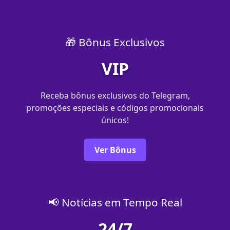
🎁 Bônus Exclusivos
VIP
Receba bônus exclusivos do Telegram,
promoções especiais e códigos promocionais
únicos!
Ver Bônus
📢 Notícias em Tempo Real
24/7