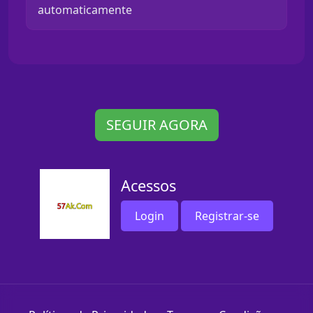
automaticamente
SEGUIR AGORA
Acessos
Login
Registrar-se