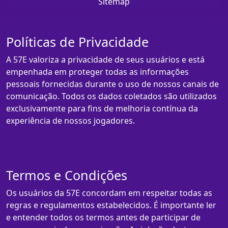
Sitemap
Políticas de Privacidade
A 57E valoriza a privacidade de seus usuários e está
empenhada em proteger todas as informações
pessoais fornecidas durante o uso de nossos canais de
comunicação. Todos os dados coletados são utilizados
exclusivamente para fins de melhoria contínua da
experiência de nossos jogadores.
Termos e Condições
Os usuários da 57E concordam em respeitar todas as
regras e regulamentos estabelecidos. É importante ler
e entender todos os termos antes de participar de