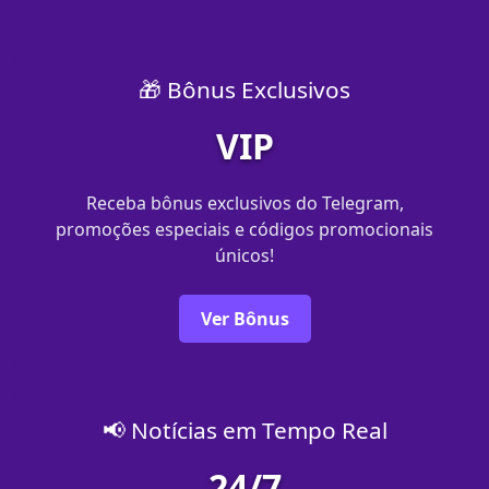
🎁 Bônus Exclusivos
VIP
Receba bônus exclusivos do Telegram,
promoções especiais e códigos promocionais
únicos!
Ver Bônus
📢 Notícias em Tempo Real
24/7