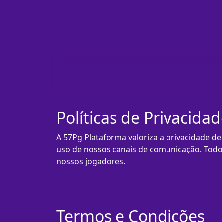
Políticas de Privacida
A 57Pg Plataforma valoriza a privacidade d
uso de nossos canais de comunicação. Todos
nossos jogadores.
Termos e Condições