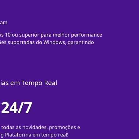
ram
ows 10 ou superior para melhor performance
sões suportadas do Windows, garantindo
cias em Tempo Real
24/7
e todas as novidades, promoções e
Pg Plataforma em tempo real!