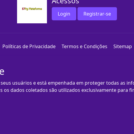
Acessos
Login
Registrar-se
Políticas de Privacidade
Termos e Condições
Sitemap
de
e seus usuários e está empenhada em proteger todas as in
 os dados coletados são utilizados exclusivamente para fi