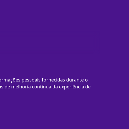
formações pessoais fornecidas durante o
ns de melhoria contínua da experiência de