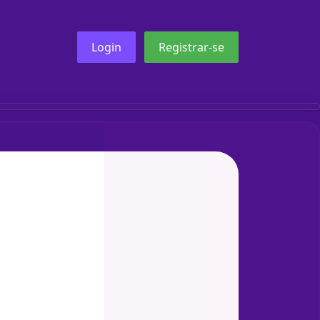
Login
Registrar-se