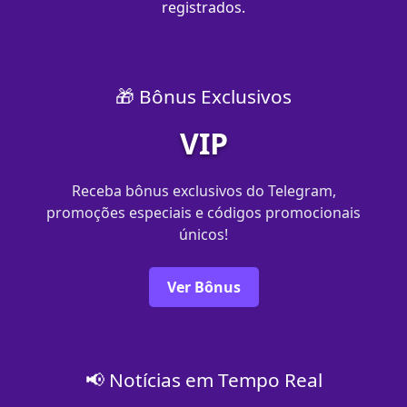
registrados.
🎁 Bônus Exclusivos
VIP
Receba bônus exclusivos do Telegram,
promoções especiais e códigos promocionais
únicos!
Ver Bônus
📢 Notícias em Tempo Real