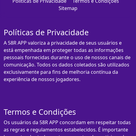
Políticas de Privacidade
Termos e Condições
Sitemap
Políticas de Privacidade
A 58R APP valoriza a privacidade de seus usuários e
está empenhada em proteger todas as informações
pessoais fornecidas durante o uso de nossos canais de
comunicação. Todos os dados coletados são utilizados
exclusivamente para fins de melhoria contínua da
experiência de nossos jogadores.
Termos e Condições
Os usuários da 58R APP concordam em respeitar todas
as regras e regulamentos estabelecidos. É importante