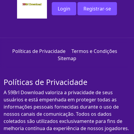
Login
Registrar-se
Políticas de Privacidade
Termos e Condições
Sitemap
Políticas de Privacidade
A 59Brl Download valoriza a privacidade de seus
usuários e está empenhada em proteger todas as
informações pessoais fornecidas durante o uso de
nossos canais de comunicação. Todos os dados
coletados são utilizados exclusivamente para fins de
melhoria contínua da experiência de nossos jogadores.