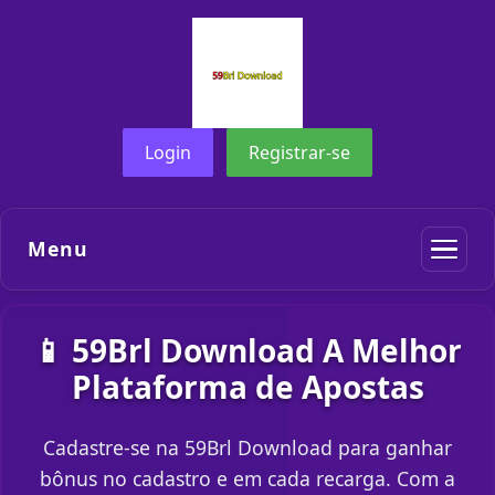
Login
Registrar-se
Menu
📱 59Brl Download A Melhor
Plataforma de Apostas
Cadastre-se na 59Brl Download para ganhar
bônus no cadastro e em cada recarga. Com a