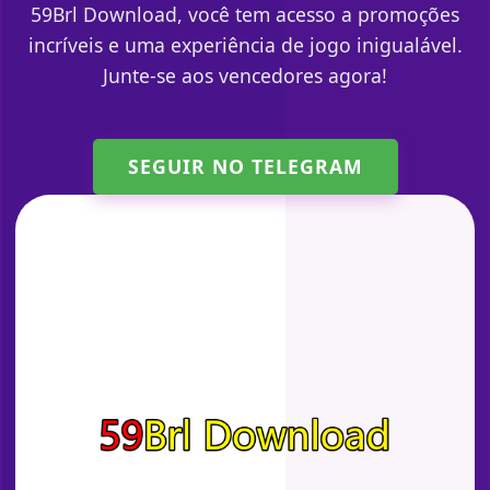
59Brl Download, você tem acesso a promoções
incríveis e uma experiência de jogo inigualável.
Junte-se aos vencedores agora!
SEGUIR NO TELEGRAM