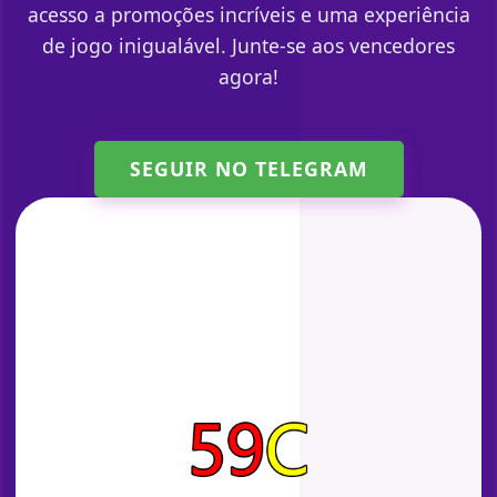
acesso a promoções incríveis e uma experiência
de jogo inigualável. Junte-se aos vencedores
agora!
SEGUIR NO TELEGRAM