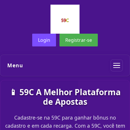
Login
Registrar-se
Menu
📱 59C A Melhor Plataforma
de Apostas
Cadastre-se na 59C para ganhar bônus no
cadastro e em cada recarga. Com a 59C, você tem