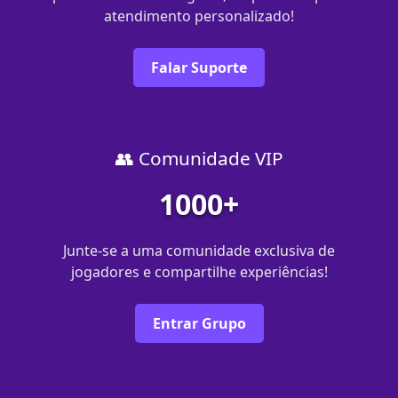
atendimento personalizado!
Falar Suporte
👥 Comunidade VIP
1000+
Junte-se a uma comunidade exclusiva de
jogadores e compartilhe experiências!
Entrar Grupo