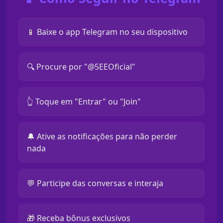
📱 Baixe o app Telegram no seu dispositivo
🔍 Procure por "@5EEOficial"
👆 Toque em "Entrar" ou "Join"
🔔 Ative as notificações para não perder
nada
💬 Participe das conversas e interaja
🎁 Receba bônus exclusivos