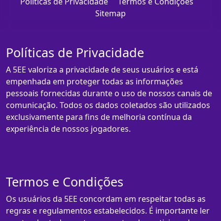
Políticas de Privacidade
Termos e Condições
Sitemap
Políticas de Privacidade
A 5EE valoriza a privacidade de seus usuários e está
empenhada em proteger todas as informações
pessoais fornecidas durante o uso de nossos canais de
comunicação. Todos os dados coletados são utilizados
exclusivamente para fins de melhoria contínua da
experiência de nossos jogadores.
Termos e Condições
Os usuários da 5EE concordam em respeitar todas as
regras e regulamentos estabelecidos. É importante ler