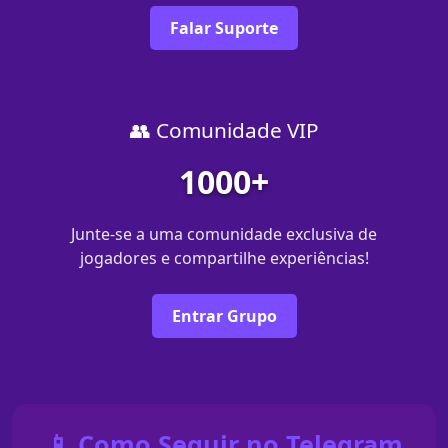
Falar Suporte
👥 Comunidade VIP
1000+
Junte-se a uma comunidade exclusiva de
jogadores e compartilhe experiências!
Entrar Grupo
📱 Como Seguir no Telegram