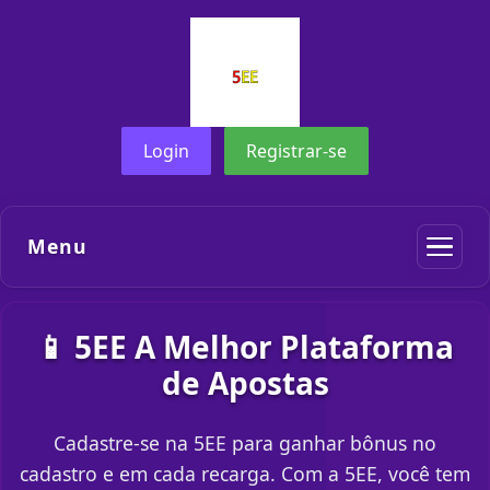
Login
Registrar-se
Menu
📱 5EE A Melhor Plataforma
de Apostas
Cadastre-se na 5EE para ganhar bônus no
cadastro e em cada recarga. Com a 5EE, você tem