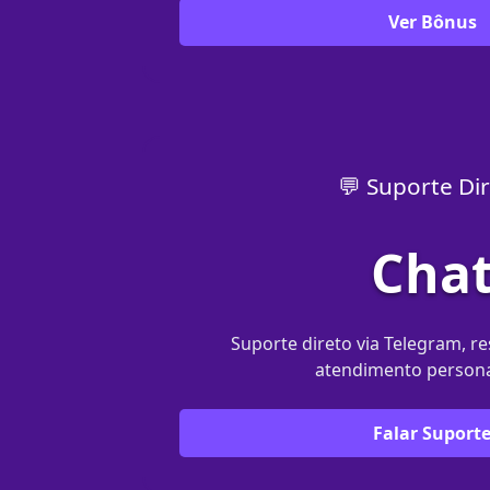
Ver Bônus
💬 Suporte Di
Cha
Suporte direto via Telegram, r
atendimento persona
Falar Suport