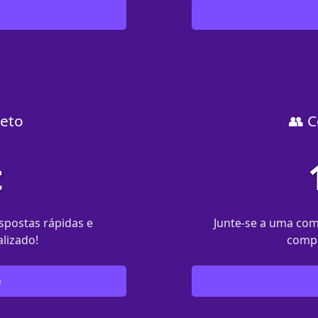
reto
👥 
t
espostas rápidas e
Junte-se a uma com
lizado!
compa
e