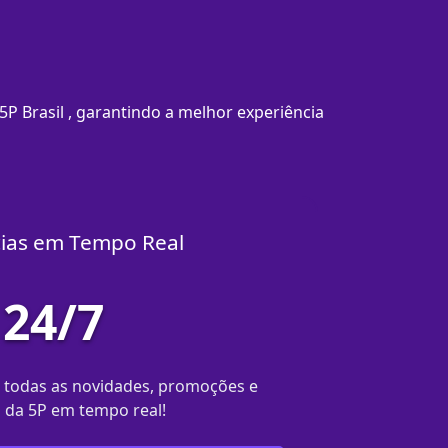
5P Brasil , garantindo a melhor experiência
cias em Tempo Real
24/7
e todas as novidades, promoções e
 da 5P em tempo real!