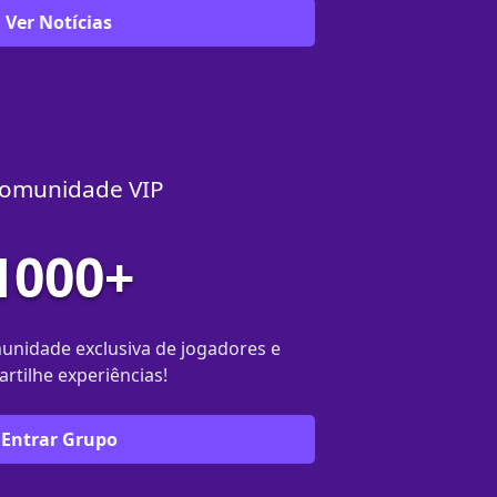
Ver Notícias
Comunidade VIP
1000+
unidade exclusiva de jogadores e
rtilhe experiências!
Entrar Grupo