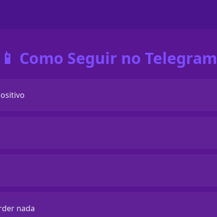
📱 Como Seguir no Telegram
ositivo
erder nada