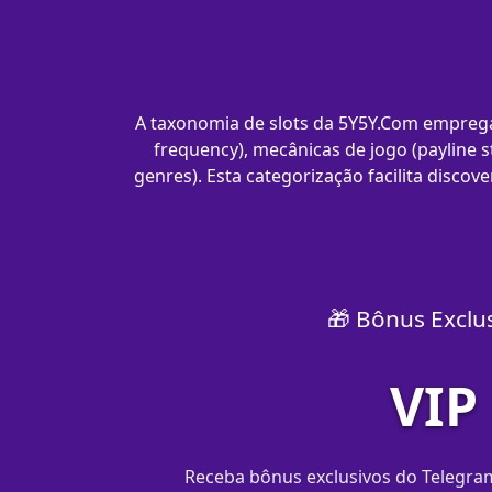
A taxonomia de slots da 5Y5Y.Com emprega 
frequency), mecânicas de jogo (payline st
genres). Esta categorização facilita disco
🎁 Bônus Exclu
VIP
Receba bônus exclusivos do Telegra