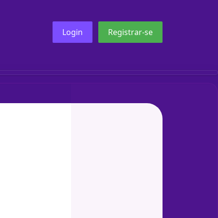
Login
Registrar-se