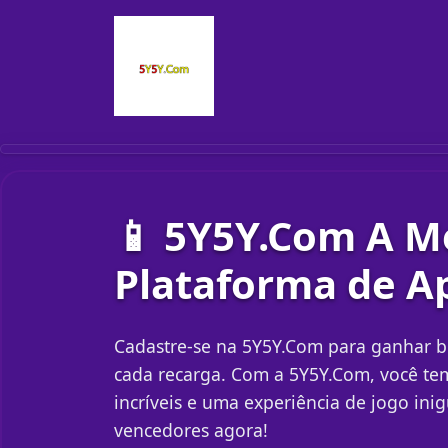
📱 5Y5Y.Com A M
Plataforma de A
Cadastre-se na 5Y5Y.Com para ganhar b
cada recarga. Com a 5Y5Y.Com, você te
incríveis e uma experiência de jogo inig
vencedores agora!