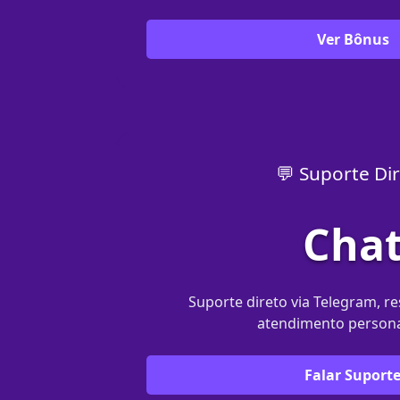
Ver Bônus
💬 Suporte Di
Cha
Suporte direto via Telegram, r
atendimento persona
Falar Suport