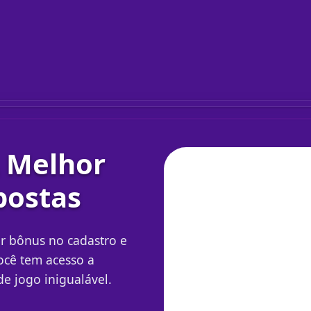
A Melhor
postas
r bônus no cadastro e
ocê tem acesso a
e jogo inigualável.