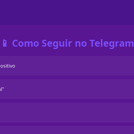
📱 Como Seguir no Telegram
ositivo
l"