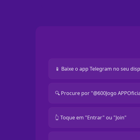
📱 Baixe o app Telegram no seu disp
🔍 Procure por "@600Jogo APPOficia
👆 Toque em "Entrar" ou "Join"