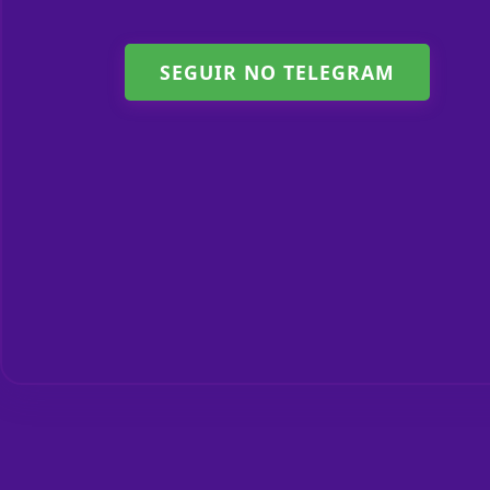
SEGUIR NO TELEGRAM