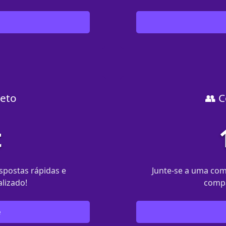
reto
👥 
t
espostas rápidas e
Junte-se a uma com
lizado!
compa
e