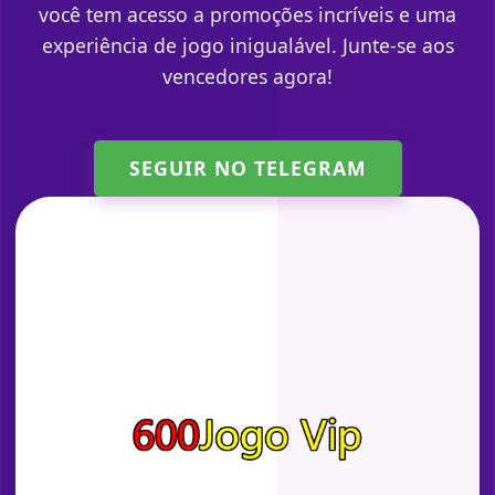
você tem acesso a promoções incríveis e uma
experiência de jogo inigualável. Junte-se aos
vencedores agora!
SEGUIR NO TELEGRAM