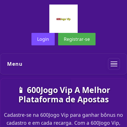
Login
Registrar-se
Menu
📱 600Jogo Vip A Melhor
Plataforma de Apostas
Cadastre-se na 600Jogo Vip para ganhar bônus no
cadastro e em cada recarga. Com a 600Jogo Vip,