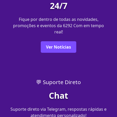
24/7
Fique por dentro de todas as novidades,
promoções e eventos da 6292 Com em tempo
real!
Ver Notícias
💬 Suporte Direto
Chat
Suporte direto via Telegram, respostas rápidas e
atendimento personalizado!