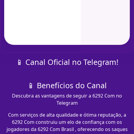
📱 Canal Oficial no Telegram!
📱 Benefícios do Canal
Descubra as vantagens de seguir a 6292 Com no
Telegram
Com serviços de alta qualidade e ótima reputação, a
6292 Com construiu um elo de confiança com os
jogadores da 6292 Com Brasil , oferecendo os saques