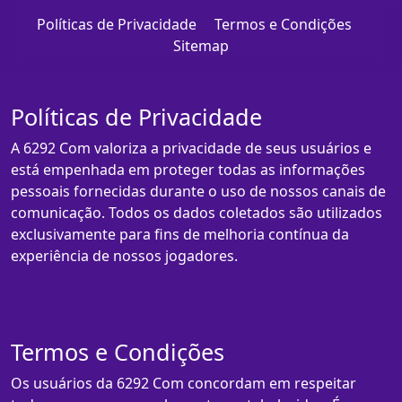
Políticas de Privacidade
Termos e Condições
Sitemap
Políticas de Privacidade
A 6292 Com valoriza a privacidade de seus usuários e
está empenhada em proteger todas as informações
pessoais fornecidas durante o uso de nossos canais de
comunicação. Todos os dados coletados são utilizados
exclusivamente para fins de melhoria contínua da
experiência de nossos jogadores.
Termos e Condições
Os usuários da 6292 Com concordam em respeitar