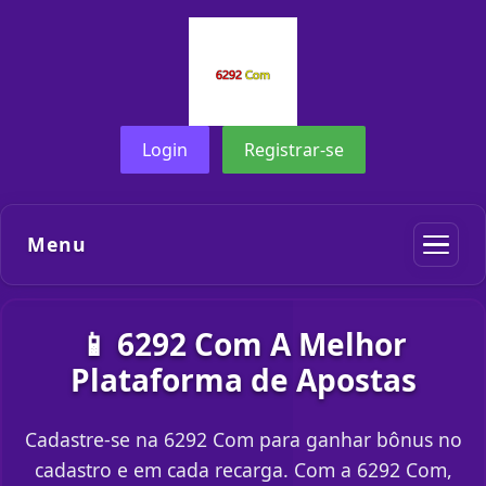
Login
Registrar-se
Menu
📱 6292 Com A Melhor
Plataforma de Apostas
Cadastre-se na 6292 Com para ganhar bônus no
cadastro e em cada recarga. Com a 6292 Com,