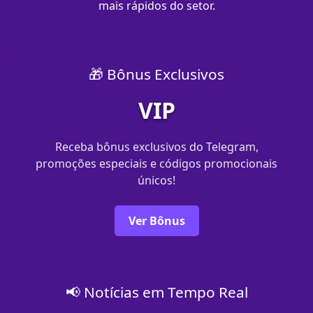
mais rápidos do setor.
🎁 Bônus Exclusivos
VIP
Receba bônus exclusivos do Telegram,
promoções especiais e códigos promocionais
únicos!
Ver Bônus
📢 Notícias em Tempo Real