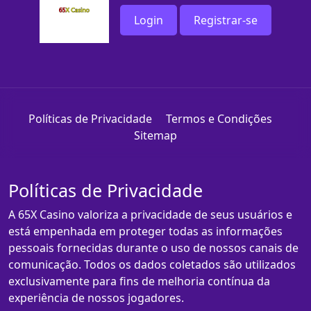
Login
Registrar-se
Políticas de Privacidade
Termos e Condições
Sitemap
Políticas de Privacidade
A 65X Casino valoriza a privacidade de seus usuários e
está empenhada em proteger todas as informações
pessoais fornecidas durante o uso de nossos canais de
comunicação. Todos os dados coletados são utilizados
exclusivamente para fins de melhoria contínua da
experiência de nossos jogadores.