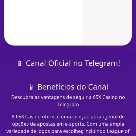
📱 Canal Oficial no Telegram!
📱 Benefícios do Canal
Descubra as vantagens de seguir a 65X Casino no
Telegram
A 65X Casino oferece uma seleção abrangente de
opções de apostas em e-sports. Com uma ampla
variedade de jogos para escolher, incluindo League of