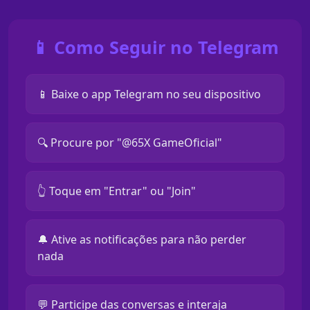
📱 Como Seguir no Telegram
📱 Baixe o app Telegram no seu dispositivo
🔍 Procure por "@65X GameOficial"
👆 Toque em "Entrar" ou "Join"
🔔 Ative as notificações para não perder
nada
💬 Participe das conversas e interaja