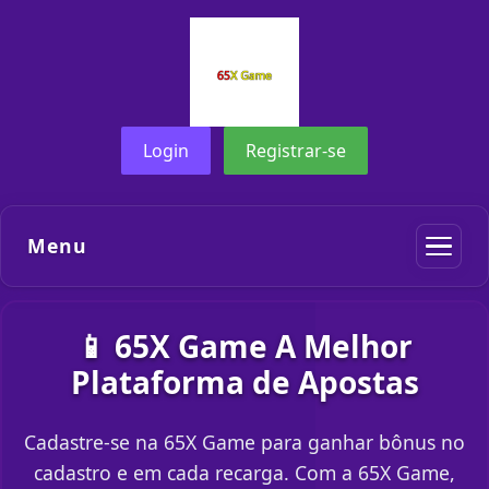
Login
Registrar-se
Menu
📱 65X Game A Melhor
Plataforma de Apostas
Cadastre-se na 65X Game para ganhar bônus no
cadastro e em cada recarga. Com a 65X Game,