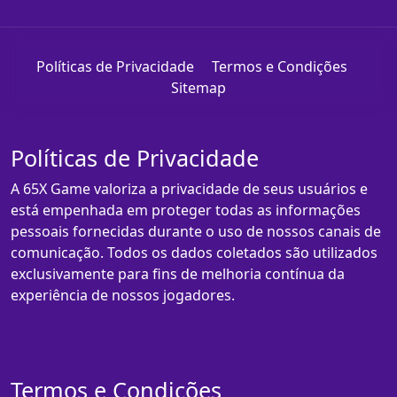
Políticas de Privacidade
Termos e Condições
Sitemap
Políticas de Privacidade
A 65X Game valoriza a privacidade de seus usuários e
está empenhada em proteger todas as informações
pessoais fornecidas durante o uso de nossos canais de
comunicação. Todos os dados coletados são utilizados
exclusivamente para fins de melhoria contínua da
experiência de nossos jogadores.
Termos e Condições