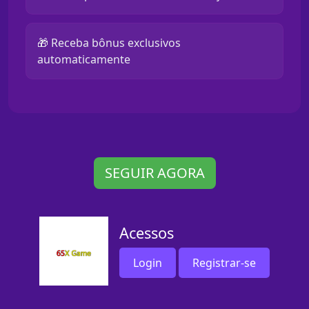
🎁 Receba bônus exclusivos
automaticamente
SEGUIR AGORA
Acessos
Login
Registrar-se