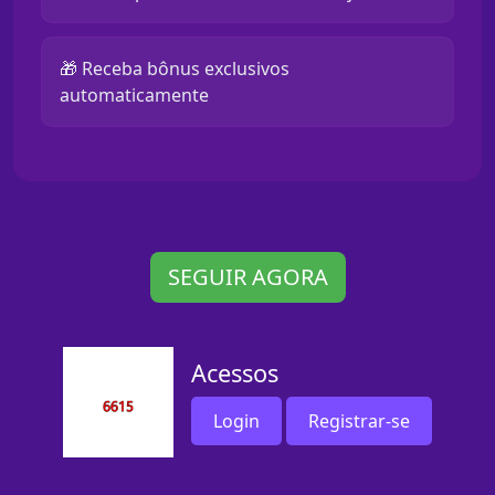
🎁 Receba bônus exclusivos
automaticamente
SEGUIR AGORA
Acessos
Login
Registrar-se