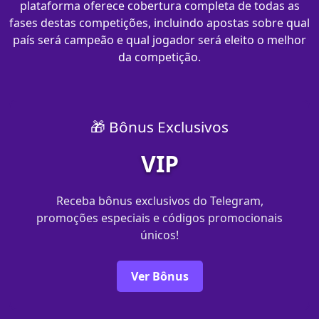
plataforma oferece cobertura completa de todas as
fases destas competições, incluindo apostas sobre qual
país será campeão e qual jogador será eleito o melhor
da competição.
🎁 Bônus Exclusivos
VIP
Receba bônus exclusivos do Telegram,
promoções especiais e códigos promocionais
únicos!
Ver Bônus