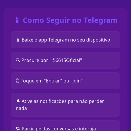
📱 Como Seguir no Telegram
📱 Baixe o app Telegram no seu dispositivo
🔍 Procure por "@6615Oficial"
👆 Toque em "Entrar" ou "Join"
🔔 Ative as notificações para não perder
nada
💬 Participe das conversas e interaja