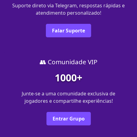
Suporte direto via Telegram, respostas rápidas e
atendimento personalizado!
Falar Suporte
👥 Comunidade VIP
1000+
Junte-se a uma comunidade exclusiva de
jogadores e compartilhe experiências!
Entrar Grupo