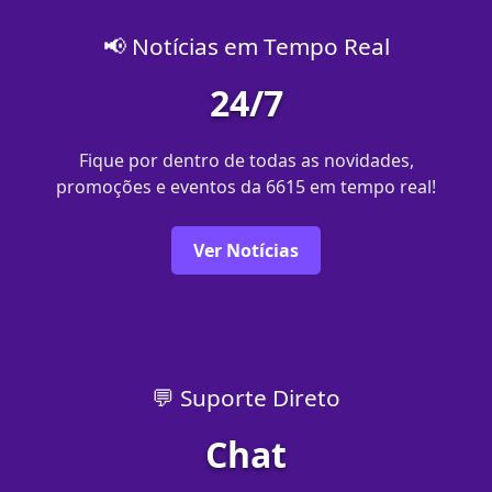
📢 Notícias em Tempo Real
24/7
Fique por dentro de todas as novidades,
promoções e eventos da 6615 em tempo real!
Ver Notícias
💬 Suporte Direto
Chat