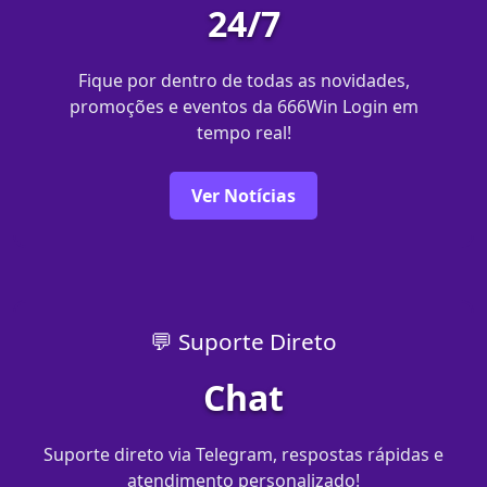
24/7
Fique por dentro de todas as novidades,
promoções e eventos da 666Win Login em
tempo real!
Ver Notícias
💬 Suporte Direto
Chat
Suporte direto via Telegram, respostas rápidas e
atendimento personalizado!