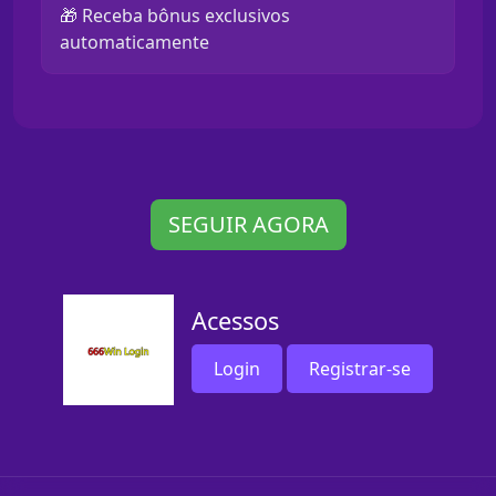
🎁 Receba bônus exclusivos
automaticamente
SEGUIR AGORA
Acessos
Login
Registrar-se