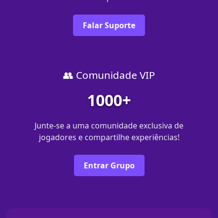
Falar Suporte
👥 Comunidade VIP
1000+
Junte-se a uma comunidade exclusiva de
jogadores e compartilhe experiências!
Entrar Grupo