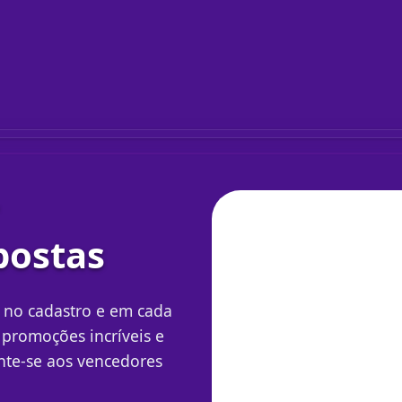
postas
 no cadastro e em cada
 promoções incríveis e
unte-se aos vencedores