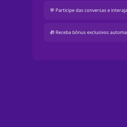
💬 Participe das conversas e interaj
🎁 Receba bônus exclusivos autom