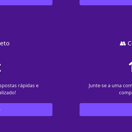
reto
👥 
t
espostas rápidas e
Junte-se a uma com
lizado!
compa
e