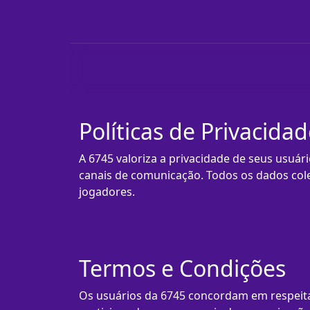
Políticas de Privacida
A 6745 valoriza a privacidade de seus usuá
canais de comunicação. Todos os dados cole
jogadores.
Termos e Condições
Os usuários da 6745 concordam em respeitar