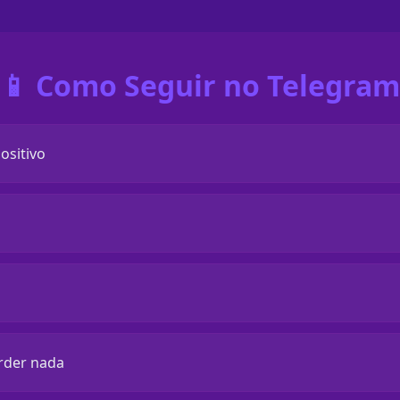
📱 Como Seguir no Telegram
ositivo
erder nada