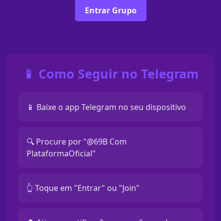
Entrar Grupo
📱 Como Seguir no Telegram
📱 Baixe o app Telegram no seu dispositivo
🔍 Procure por "@69B Com
PlataformaOficial"
👆 Toque em "Entrar" ou "Join"