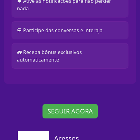
🔔 Ative as notificações para não perder
nada
💬 Participe das conversas e interaja
🎁 Receba bônus exclusivos
automaticamente
SEGUIR AGORA
Acessos