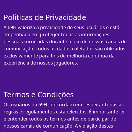
Políticas de Privacidade
A 69H valoriza a privacidade de seus usuários e está
empenhada em proteger todas as informações
pessoais fornecidas durante o uso de nossos canais de
comunicação. Todos os dados coletados são utilizados
exclusivamente para fins de melhoria contínua da
experiência de nossos jogadores.
Termos e Condições
Os usuários da 69H concordam em respeitar todas as
regras e regulamentos estabelecidos. É importante ler
e entender todos os termos antes de participar de
nossos canais de comunicação. A violação destes