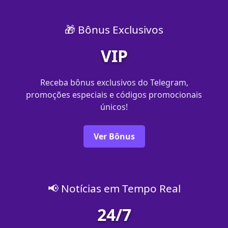
🎁 Bônus Exclusivos
VIP
Receba bônus exclusivos do Telegram,
promoções especiais e códigos promocionais
únicos!
Ver Bônus
📢 Notícias em Tempo Real
24/7