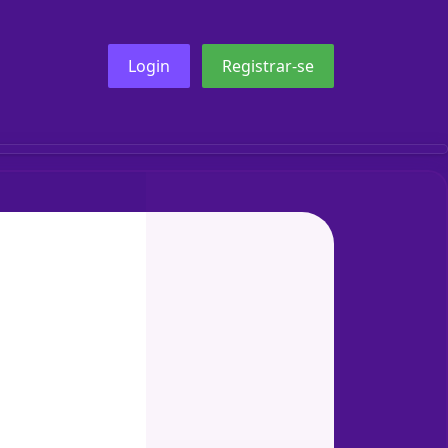
Login
Registrar-se