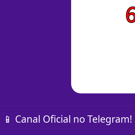
📱 Canal Oficial no Telegram!