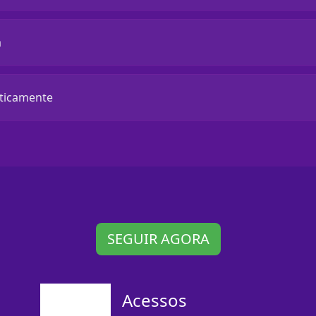
a
aticamente
SEGUIR AGORA
Acessos