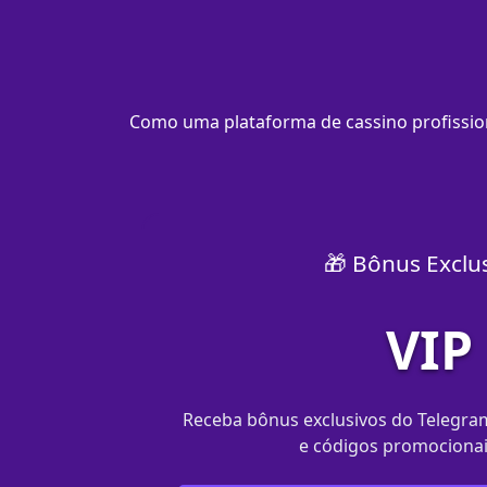
Como uma plataforma de cassino profission
🎁 Bônus Exclu
VIP
Receba bônus exclusivos do Telegra
e códigos promocionai