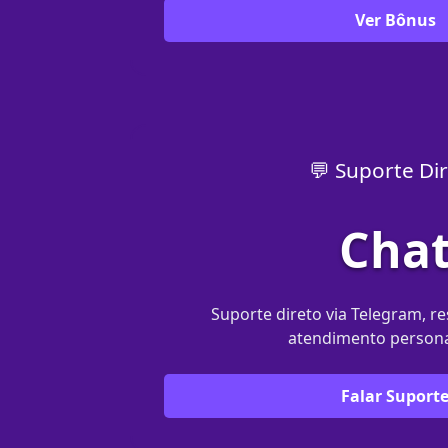
Ver Bônus
💬 Suporte Di
Cha
Suporte direto via Telegram, r
atendimento persona
Falar Suport