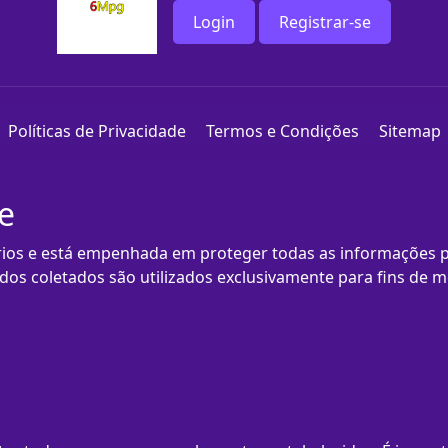
Login
Registrar-se
Políticas de Privacidade
Termos e Condições
Sitemap
de
ários e está empenhada em proteger todas as informações p
os coletados são utilizados exclusivamente para fins de m