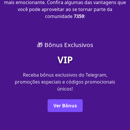
mais emocionante. Confira algumas das vantagens que
você pode aproveitar ao se tornar parte da
comunidade
7359
:
🎁 Bônus Exclusivos
VIP
Receba bônus exclusivos do Telegram,
promoções especiais e códigos promocionais
únicos!
Ver Bônus