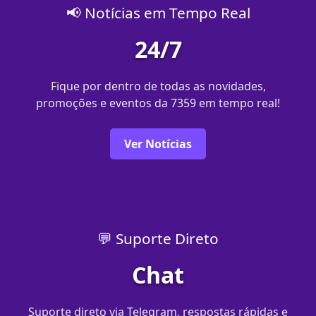
📢 Notícias em Tempo Real
24/7
Fique por dentro de todas as novidades,
promoções e eventos da 7359 em tempo real!
Ver Notícias
💬 Suporte Direto
Chat
Suporte direto via Telegram, respostas rápidas e