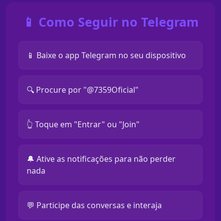
📱 Como Seguir no Telegram
📱 Baixe o app Telegram no seu dispositivo
🔍 Procure por "@7359Oficial"
👆 Toque em "Entrar" ou "Join"
🔔 Ative as notificações para não perder
nada
💬 Participe das conversas e interaja