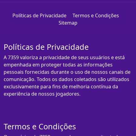
Políticas de Privacidade
Termos e Condições
Sitemap
Políticas de Privacidade
A 7359 valoriza a privacidade de seus usuários e está
empenhada em proteger todas as informações
pessoais fornecidas durante o uso de nossos canais de
comunicação. Todos os dados coletados são utilizados
exclusivamente para fins de melhoria contínua da
experiência de nossos jogadores.
Termos e Condições