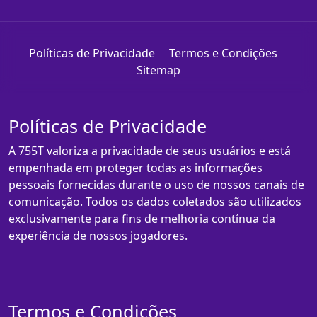
Políticas de Privacidade
Termos e Condições
Sitemap
Políticas de Privacidade
A 755T valoriza a privacidade de seus usuários e está
empenhada em proteger todas as informações
pessoais fornecidas durante o uso de nossos canais de
comunicação. Todos os dados coletados são utilizados
exclusivamente para fins de melhoria contínua da
experiência de nossos jogadores.
Termos e Condições