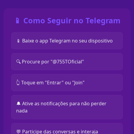
📱 Como Seguir no Telegram
📱 Baixe o app Telegram no seu dispositivo
🔍 Procure por "@755TOficial"
👆 Toque em "Entrar" ou "Join"
🔔 Ative as notificações para não perder
nada
💬 Participe das conversas e interaja