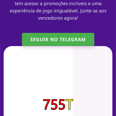
tem acesso a promoções incríveis e uma
experiência de jogo inigualável. Junte-se aos
vencedores agora!
SEGUIR NO TELEGRAM