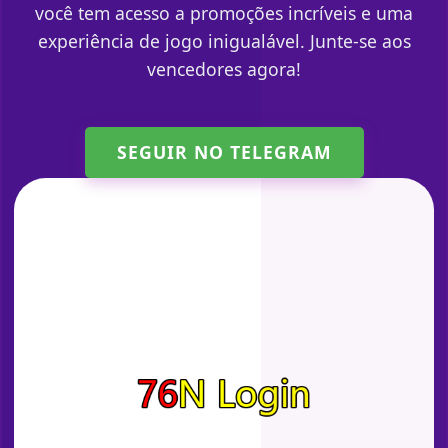
você tem acesso a promoções incríveis e uma
experiência de jogo inigualável. Junte-se aos
vencedores agora!
SEGUIR NO TELEGRAM