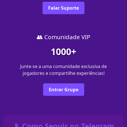
Falar Suporte
👥 Comunidade VIP
1000+
Junte-se a uma comunidade exclusiva de
jogadores e compartilhe experiências!
Entrar Grupo
📱 Como Seguir no Telegram