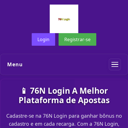
Login
Registrar-se
Menu
📱 76N Login A Melhor
Plataforma de Apostas
Cadastre-se na 76N Login para ganhar bônus no
cadastro e em cada recarga. Com a 76N Login,