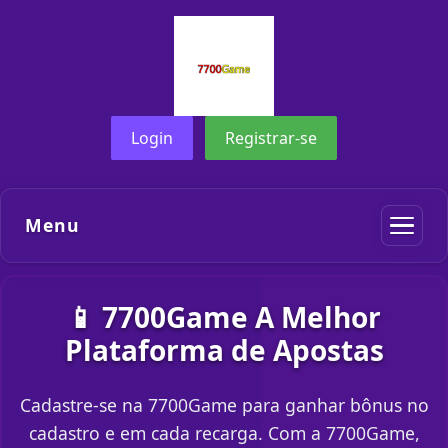
Login
Registrar-se
Menu
📱 7700Game A Melhor
Plataforma de Apostas
Cadastre-se na 7700Game para ganhar bônus no
cadastro e em cada recarga. Com a 7700Game,