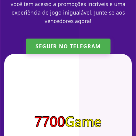
você tem acesso a promoções incríveis e uma
experiência de jogo inigualável. Junte-se aos
vencedores agora!
SEGUIR NO TELEGRAM