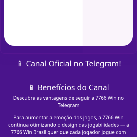
📱 Canal Oficial no Telegram!
📱 Benefícios do Canal
Descubra as vantagens de seguir a 7766 Win no
Telegram
Para aumentar a emoção dos jogos, a 7766 Win
continua otimizando o design das jogabilidades — a
7766 Win Brasil quer que cada jogador jogue com