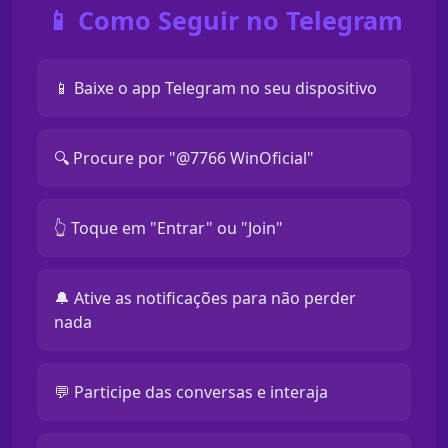
📱 Como Seguir no Telegram
📱 Baixe o app Telegram no seu dispositivo
🔍 Procure por "@7766 WinOficial"
👆 Toque em "Entrar" ou "Join"
🔔 Ative as notificações para não perder
nada
💬 Participe das conversas e interaja