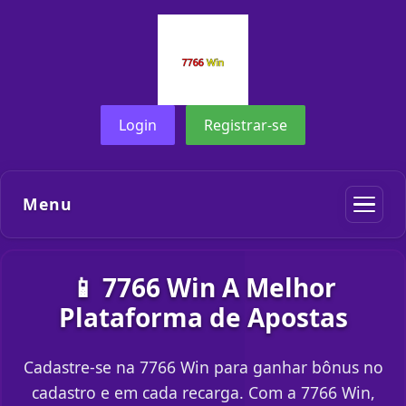
Login
Registrar-se
Menu
📱 7766 Win A Melhor
Plataforma de Apostas
Cadastre-se na 7766 Win para ganhar bônus no
cadastro e em cada recarga. Com a 7766 Win,