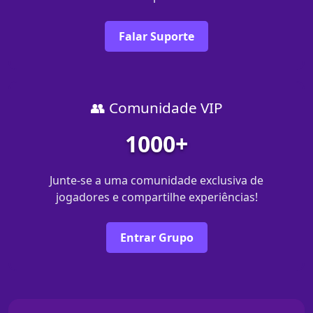
Falar Suporte
👥 Comunidade VIP
1000+
Junte-se a uma comunidade exclusiva de
jogadores e compartilhe experiências!
Entrar Grupo