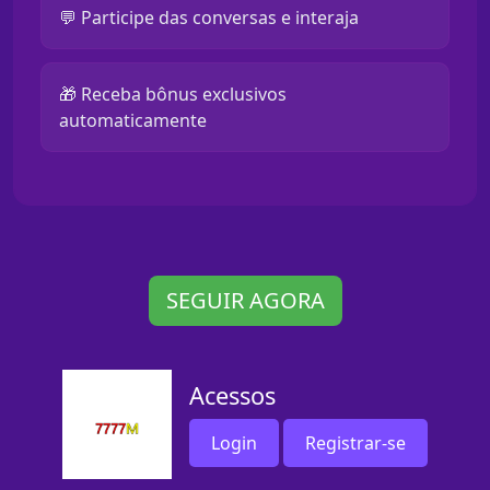
💬 Participe das conversas e interaja
🎁 Receba bônus exclusivos
automaticamente
SEGUIR AGORA
Acessos
Login
Registrar-se