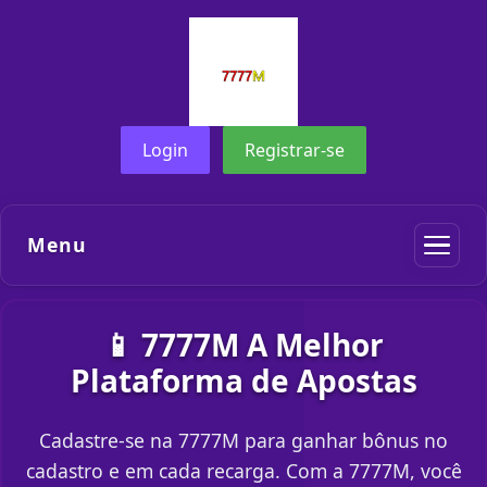
Login
Registrar-se
Menu
📱 7777M A Melhor
Plataforma de Apostas
Cadastre-se na 7777M para ganhar bônus no
cadastro e em cada recarga. Com a 7777M, você