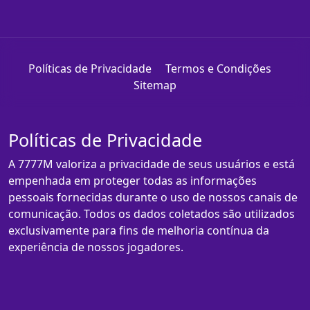
Políticas de Privacidade
Termos e Condições
Sitemap
Políticas de Privacidade
A 7777M valoriza a privacidade de seus usuários e está
empenhada em proteger todas as informações
pessoais fornecidas durante o uso de nossos canais de
comunicação. Todos os dados coletados são utilizados
exclusivamente para fins de melhoria contínua da
experiência de nossos jogadores.