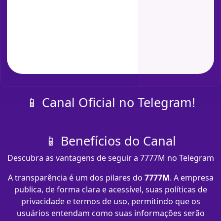
📱 Canal Oficial no Telegram!
📱 Benefícios do Canal
Descubra as vantagens de seguir a 7777M no Telegram
A transparência é um dos pilares do
7777M
. A empresa
publica, de forma clara e acessível, suas políticas de
privacidade e termos de uso, permitindo que os
usuários entendam como suas informações serão