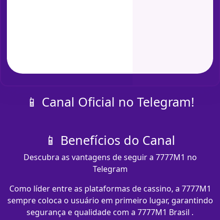
📱 Canal Oficial no Telegram!
📱 Benefícios do Canal
Descubra as vantagens de seguir a 7777M1 no
Telegram
Como líder entre as plataformas de cassino, a 7777M1
sempre coloca o usuário em primeiro lugar, garantindo
segurança e qualidade com a 7777M1 Brasil .