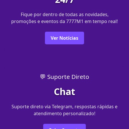
Fique por dentro de todas as novidades,
promoções e eventos da 7777M1 em tempo real!
Ver Notícias
💬 Suporte Direto
Chat
Suporte direto via Telegram, respostas rápidas e
atendimento personalizado!