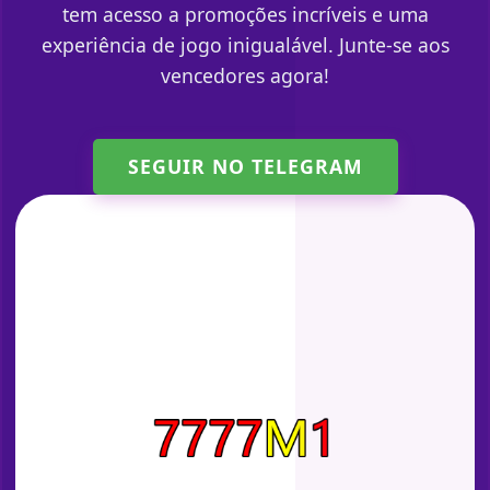
tem acesso a promoções incríveis e uma
experiência de jogo inigualável. Junte-se aos
vencedores agora!
SEGUIR NO TELEGRAM