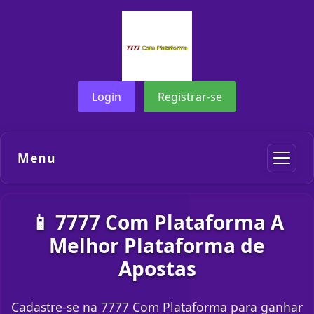
Login
Registrar-se
Menu
📱 7777 Com Plataforma A
Melhor Plataforma de
Apostas
Cadastre-se na 7777 Com Plataforma para ganhar