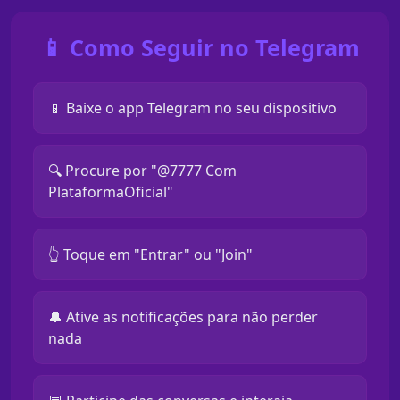
📱 Como Seguir no Telegram
📱 Baixe o app Telegram no seu dispositivo
🔍 Procure por "@7777 Com
PlataformaOficial"
👆 Toque em "Entrar" ou "Join"
🔔 Ative as notificações para não perder
nada