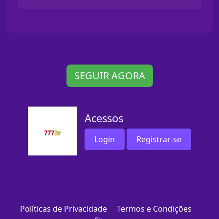
SEGUIR AGORA
Acessos
Login
Registrar-se
Políticas de Privacidade
Termos e Condições