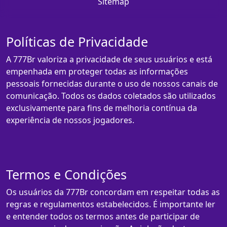
Sitemap
Políticas de Privacidade
A 777Br valoriza a privacidade de seus usuários e está
empenhada em proteger todas as informações
pessoais fornecidas durante o uso de nossos canais de
comunicação. Todos os dados coletados são utilizados
exclusivamente para fins de melhoria contínua da
experiência de nossos jogadores.
Termos e Condições
Os usuários da 777Br concordam em respeitar todas as
regras e regulamentos estabelecidos. É importante ler
e entender todos os termos antes de participar de