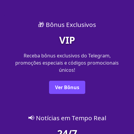
🎁 Bônus Exclusivos
VIP
Receba bônus exclusivos do Telegram,
promoções especiais e códigos promocionais
únicos!
Ver Bônus
📢 Notícias em Tempo Real
24/7