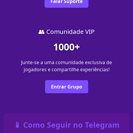
Falar Suporte
👥 Comunidade VIP
1000+
Junte-se a uma comunidade exclusiva de
jogadores e compartilhe experiências!
Entrar Grupo
📱 Como Seguir no Telegram