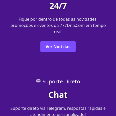
24/7
Fique por dentro de todas as novidades,
promoções e eventos da 777Dna.Com em tempo
real!
Ver Notícias
💬 Suporte Direto
Chat
Suporte direto via Telegram, respostas rápidas e
atendimento personalizado!