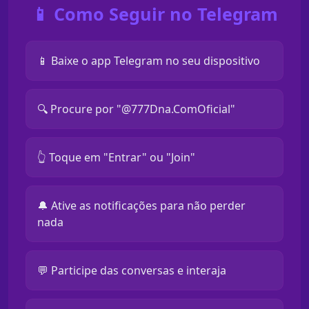
📱 Como Seguir no Telegram
📱 Baixe o app Telegram no seu dispositivo
🔍 Procure por "@777Dna.ComOficial"
👆 Toque em "Entrar" ou "Join"
🔔 Ative as notificações para não perder
nada
💬 Participe das conversas e interaja