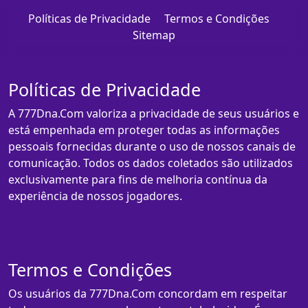
Políticas de Privacidade
Termos e Condições
Sitemap
Políticas de Privacidade
A 777Dna.Com valoriza a privacidade de seus usuários e
está empenhada em proteger todas as informações
pessoais fornecidas durante o uso de nossos canais de
comunicação. Todos os dados coletados são utilizados
exclusivamente para fins de melhoria contínua da
experiência de nossos jogadores.
Termos e Condições
Os usuários da 777Dna.Com concordam em respeitar