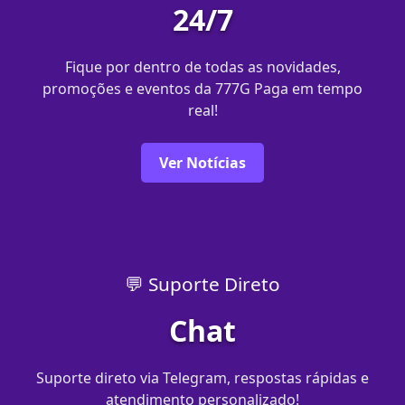
24/7
Fique por dentro de todas as novidades,
promoções e eventos da 777G Paga em tempo
real!
Ver Notícias
💬 Suporte Direto
Chat
Suporte direto via Telegram, respostas rápidas e
atendimento personalizado!