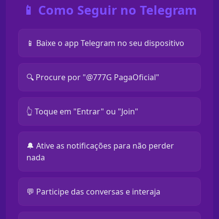
📱 Como Seguir no Telegram
📱 Baixe o app Telegram no seu dispositivo
🔍 Procure por "@777G PagaOficial"
👆 Toque em "Entrar" ou "Join"
🔔 Ative as notificações para não perder
nada
💬 Participe das conversas e interaja