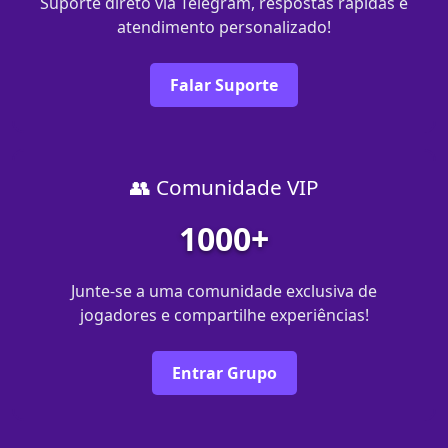
Suporte direto via Telegram, respostas rápidas e
atendimento personalizado!
Falar Suporte
👥 Comunidade VIP
1000+
Junte-se a uma comunidade exclusiva de
jogadores e compartilhe experiências!
Entrar Grupo