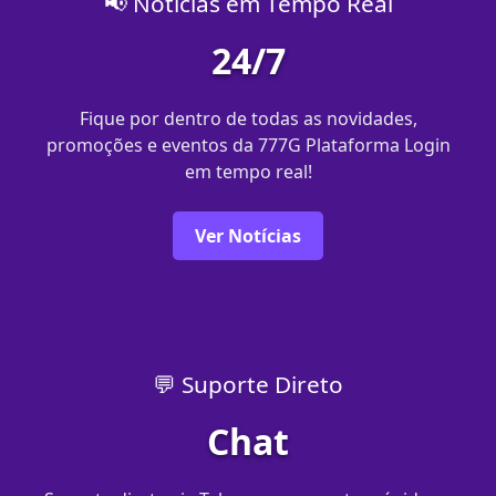
📢 Notícias em Tempo Real
24/7
Fique por dentro de todas as novidades,
promoções e eventos da 777G Plataforma Login
em tempo real!
Ver Notícias
💬 Suporte Direto
Chat