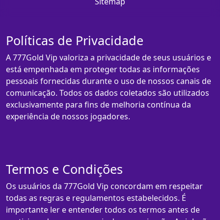
Sitemap
Políticas de Privacidade
A 777Gold Vip valoriza a privacidade de seus usuários e
está empenhada em proteger todas as informações
pessoais fornecidas durante o uso de nossos canais de
comunicação. Todos os dados coletados são utilizados
exclusivamente para fins de melhoria contínua da
experiência de nossos jogadores.
Termos e Condições
Os usuários da 777Gold Vip concordam em respeitar
todas as regras e regulamentos estabelecidos. É
importante ler e entender todos os termos antes de