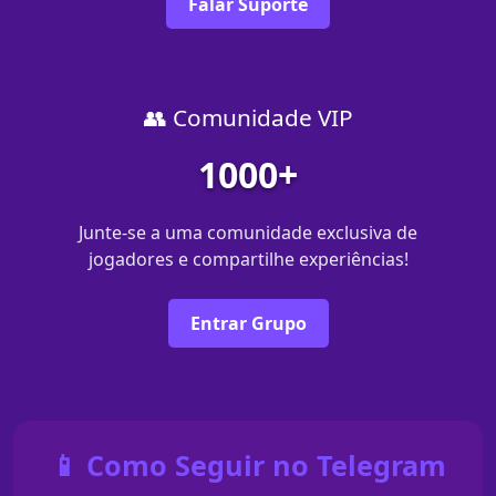
Falar Suporte
👥 Comunidade VIP
1000+
Junte-se a uma comunidade exclusiva de
jogadores e compartilhe experiências!
Entrar Grupo
📱 Como Seguir no Telegram