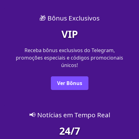
🎁 Bônus Exclusivos
VIP
Receba bônus exclusivos do Telegram,
promoções especiais e códigos promocionais
únicos!
Ver Bônus
📢 Notícias em Tempo Real
24/7