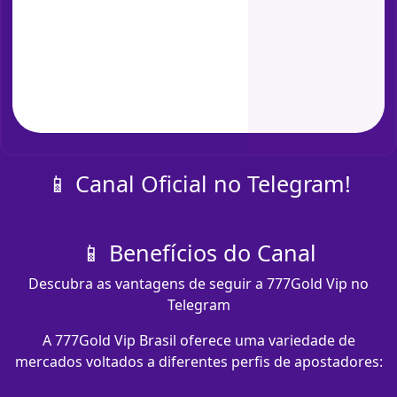
📱 Canal Oficial no Telegram!
📱 Benefícios do Canal
Descubra as vantagens de seguir a 777Gold Vip no
Telegram
A 777Gold Vip Brasil oferece uma variedade de
mercados voltados a diferentes perfis de apostadores: