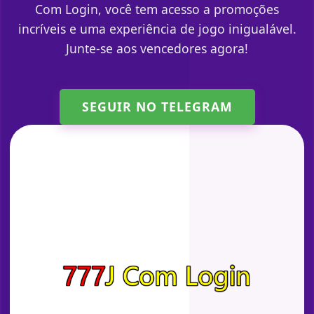
Com Login, você tem acesso a promoções
incríveis e uma experiência de jogo inigualável.
Junte-se aos vencedores agora!
SEGUIR NO TELEGRAM