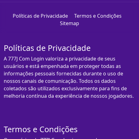
Políticas de Privacidade
Termos e Condições
Sitemap
Políticas de Privacidade
A 777J Com Login valoriza a privacidade de seus
usuários e está empenhada em proteger todas as
informações pessoais fornecidas durante o uso de
nossos canais de comunicação. Todos os dados
coletados são utilizados exclusivamente para fins de
melhoria contínua da experiência de nossos jogadores.
Termos e Condições