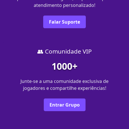
atendimento personalizado!
Falar Suporte
👥 Comunidade VIP
1000+
Junte-se a uma comunidade exclusiva de
jogadores e compartilhe experiências!
Entrar Grupo