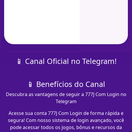
📱 Canal Oficial no Telegram!
📱 Benefícios do Canal
Descubra as vantagens de seguir a 777J Com Login no
Telegram
Acesse sua conta 777J Com Login de forma rápida e
segura! Com nosso sistema de login avançado, você
pode acessar todos os jogos, bônus e recursos da