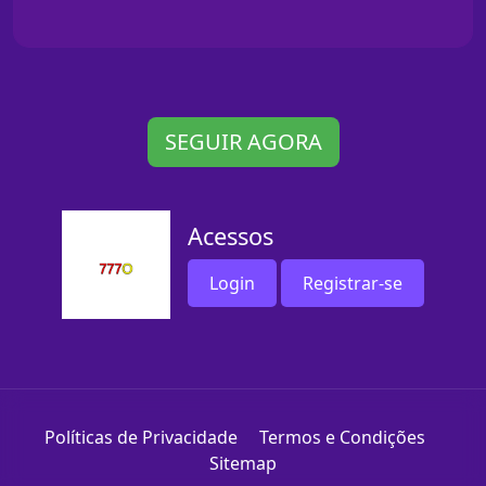
SEGUIR AGORA
Acessos
Login
Registrar-se
Políticas de Privacidade
Termos e Condições
Sitemap