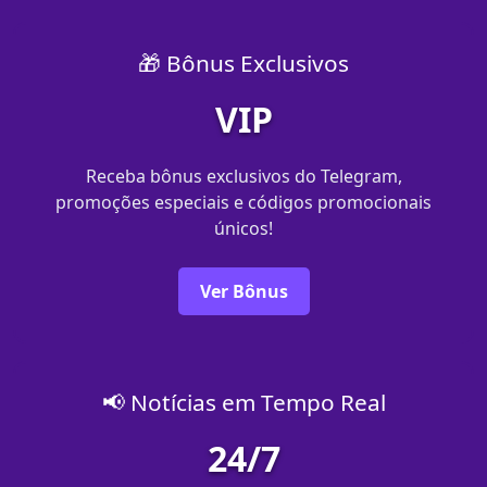
🎁 Bônus Exclusivos
VIP
Receba bônus exclusivos do Telegram,
promoções especiais e códigos promocionais
únicos!
Ver Bônus
📢 Notícias em Tempo Real
24/7