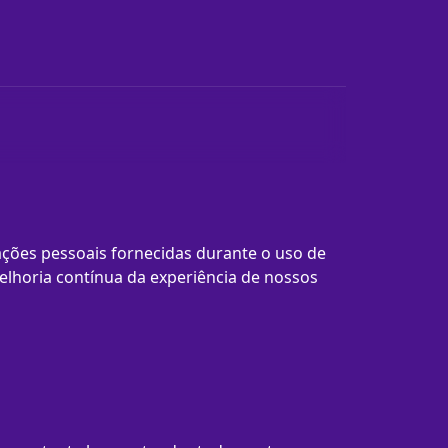
ações pessoais fornecidas durante o uso de
elhoria contínua da experiência de nossos