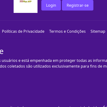
Login
Registrar-se
Políticas de Privacidade
Termos e Condições
Sitemap
de
us usuários e está empenhada em proteger todas as inform
os coletados são utilizados exclusivamente para fins de m