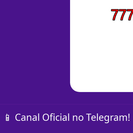
📱 Canal Oficial no Telegram!