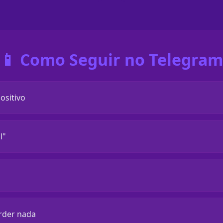
📱 Como Seguir no Telegram
ositivo
l"
erder nada