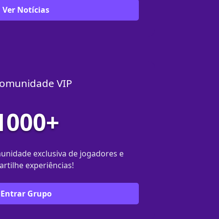
Ver Notícias
Comunidade VIP
1000+
unidade exclusiva de jogadores e
rtilhe experiências!
Entrar Grupo