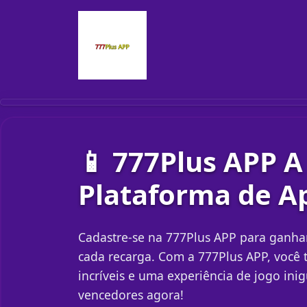
📱 777Plus APP 
Plataforma de A
Cadastre-se na 777Plus APP para ganha
cada recarga. Com a 777Plus APP, você
incríveis e uma experiência de jogo inig
vencedores agora!