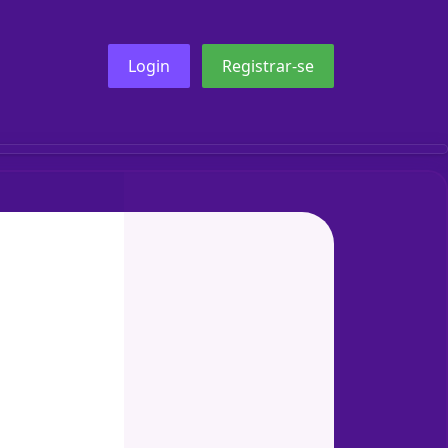
Login
Registrar-se