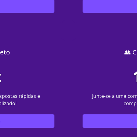
reto
👥 
t
espostas rápidas e
Junte-se a uma com
lizado!
compa
e