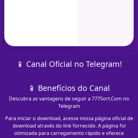
📱 Canal Oficial no Telegram!
📱 Benefícios do Canal
Descubra as vantagens de seguir a 777Sort.Com no
Telegram
Para iniciar o download, acesse nossa página oficial de
download através do link fornecido. A página foi
otimizada para carregamento rápido e oferece