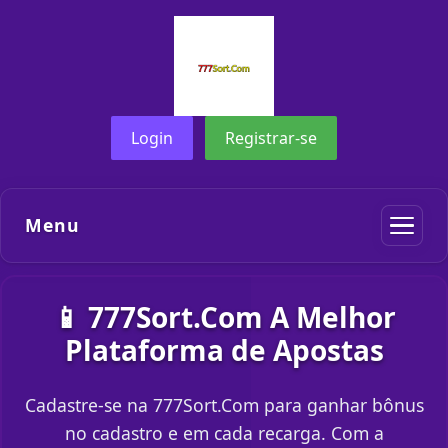
Login
Registrar-se
Menu
📱 777Sort.Com A Melhor
Plataforma de Apostas
Cadastre-se na 777Sort.Com para ganhar bônus
no cadastro e em cada recarga. Com a