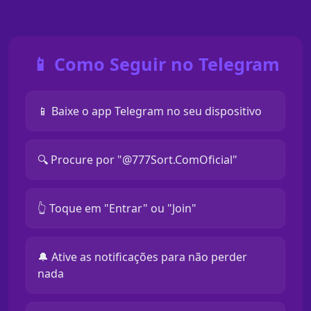
📱 Como Seguir no Telegram
📱 Baixe o app Telegram no seu dispositivo
🔍 Procure por "@777Sort.ComOficial"
👆 Toque em "Entrar" ou "Join"
🔔 Ative as notificações para não perder
nada